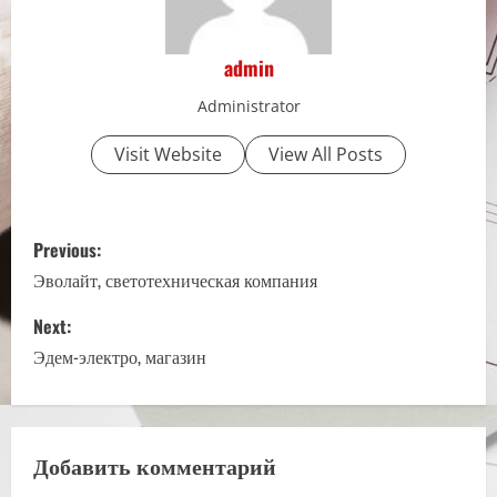
admin
Administrator
Visit Website
View All Posts
P
Previous:
o
Эволайт, светотехническая компания
s
Next:
Эдем-электро, магазин
t
n
a
Добавить комментарий