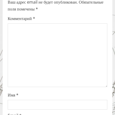
Ваш адрес email не будет опубликован.
Обязательные
v
поля помечены
*
i
Комментарий
*
g
a
t
i
o
n
Имя
*