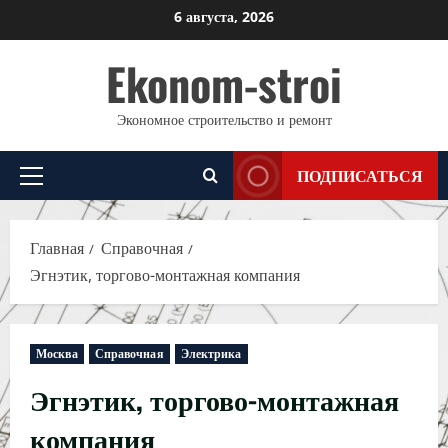
Перейти
6 августа, 2026
к
Ekonom-stroi
содержимому
Экономное строительство и ремонт
ПОДПИСАТЬСЯ
Основное
меню
Главная
Справочная
Эгнэтик, торгово-монтажная компания
Москва
Справочная
Электрика
Эгнэтик, торгово-монтажная
компания