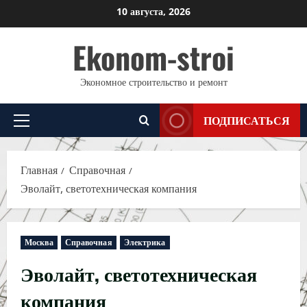
Перейти
10 августа, 2026
к
Ekonom-stroi
содержимому
Экономное строительство и ремонт
ПОДПИСАТЬСЯ
Основное
меню
Главная
Справочная
Эволайт, светотехническая компания
Москва
Справочная
Электрика
Эволайт, светотехническая
компания