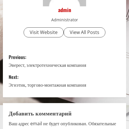
admin
Administrator
Visit Website
View All Posts
P
Previous:
o
Эверест, электротехническая компания
s
Next:
Эгнэтик, торгово-монтажная компания
t
n
a
Добавить комментарий
Ваш адрес email не будет опубликован.
Обязательные
v