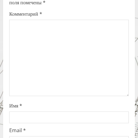
поля помечены
*
i
Комментарий
*
g
a
t
i
o
n
Имя
*
Email
*