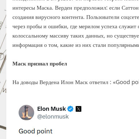
интересы Маска. Верден предположил: если Саттон
создания вирусного контента. Пользователи соцсет
через пробы и ошибки, где мерилом успеха служит 
колоссальному массиву таких данных, но существует
информация о том, какие из них стали популярными
Маск признал пробел
На доводы Вердена Илон Маск ответил : «Good poi