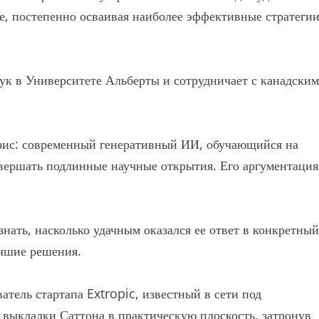
е, постепенно осваивая наиболее эффективные стратеги
ук в Университете Альберты и сотрудничает с канадским
зис: современный генеративный ИИ, обучающийся на
вершать подлинные научные открытия. Его аргументация
нать, насколько удачным оказался ее ответ в конкретный
учшие решения.
тель стартапа Extropic, известный в сети под
 выкладки Саттона в практическую плоскость, затронув