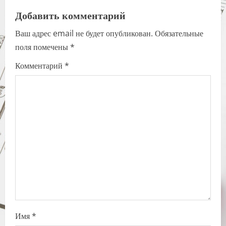
a
Добавить комментарий
v
Ваш адрес email не будет опубликован.
Обязательные
i
поля помечены
*
g
Комментарий
*
a
t
i
o
n
Имя
*