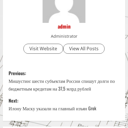
admin
Administrator
Visit Website
View All Posts
P
Previous:
o
Мишустин: шести субъектам России спишут долги по
бюджетным кредитам на 37,5 млрд рублей
s
Next:
t
Илону Маску указали на главный изъян Grok
n