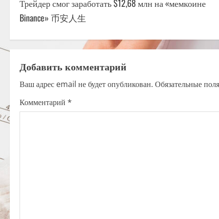
Трейдер смог заработать $12,68 млн на «мемкоине
o
Binance» 币安人生
s
t
Добавить комментарий
n
Ваш адрес email не будет опубликован.
Обязательные пол
a
Комментарий
*
v
i
g
a
t
i