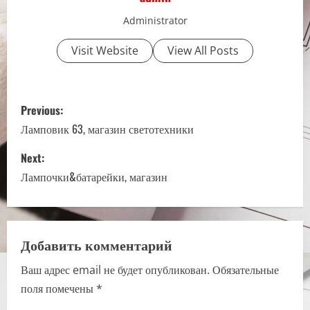
Administrator
Visit Website
View All Posts
P
Previous:
o
Ламповик 63, магазин светотехники
s
Next:
Лампочки&батарейки, магазин
t
n
a
Добавить комментарий
Ваш адрес email не будет опубликован.
Обязательные
v
поля помечены
*
i