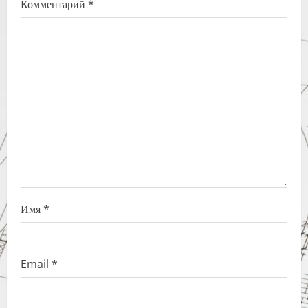
Комментарий
*
g
a
t
i
o
n
Имя
*
Email
*