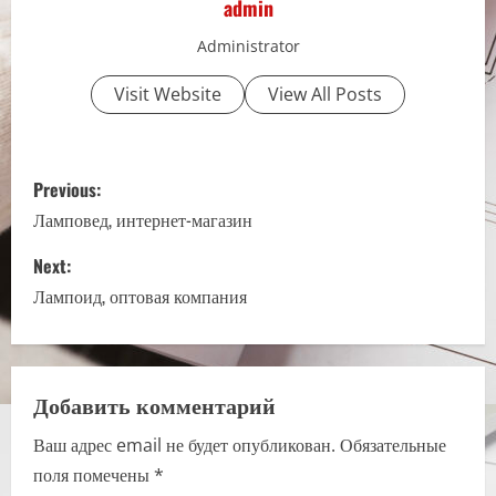
admin
Administrator
Visit Website
View All Posts
P
Previous:
o
Ламповед, интернет-магазин
s
Next:
Лампоид, оптовая компания
t
n
a
Добавить комментарий
Ваш адрес email не будет опубликован.
Обязательные
v
поля помечены
*