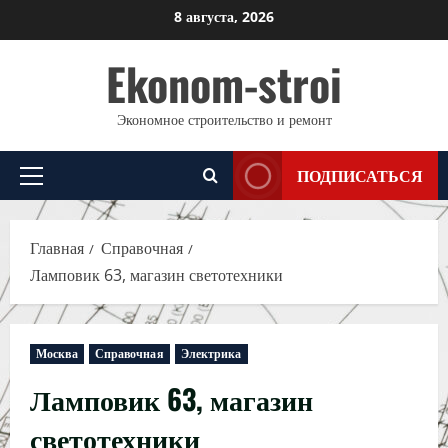
Перейти
8 августа, 2026
к
Ekonom-stroi
содержимому
Экономное строительство и ремонт
ПОДПИСАТЬСЯ
Основное
меню
Главная
Справочная
Ламповик 63, магазин светотехники
Москва
Справочная
Электрика
Ламповик 63, магазин
светотехники