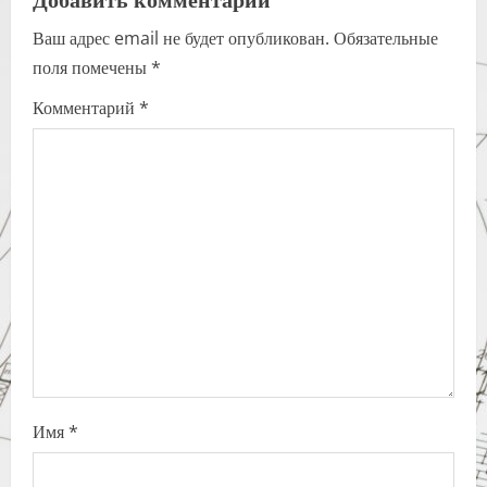
a
Ваш адрес email не будет опубликован.
Обязательные
v
поля помечены
*
i
Комментарий
*
g
a
t
i
o
n
Имя
*