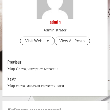
admin
Administrator
Visit Website
View All Posts
P
Previous:
o
Мир Света, интернет-магазин
s
Next:
Мир света, магазин светотехники
t
n
Добавить комментарий