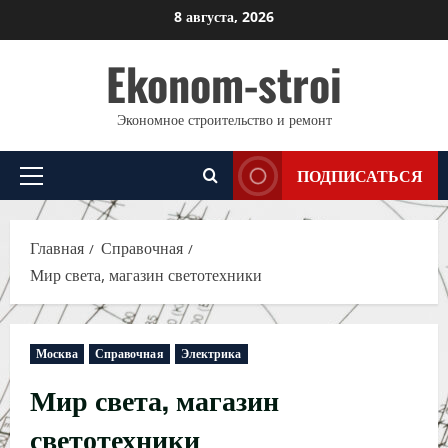
Перейти
8 августа, 2026
к
Ekonom-stroi
содержимому
Экономное строительство и ремонт
ПОДПИСАТЬСЯ
Основное
меню
Главная
Справочная
Мир света, магазин светотехники
Москва
Справочная
Электрика
Мир света, магазин
светотехники