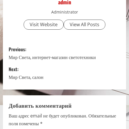
admin
Administrator
Visit Website
View All Posts
P
Previous:
o
Мир Света, интернет-магазин светотехники
s
Next:
Мир Света, салон
t
n
a
Добавить комментарий
Ваш адрес email не будет опубликован.
Обязательные
v
поля помечены
*