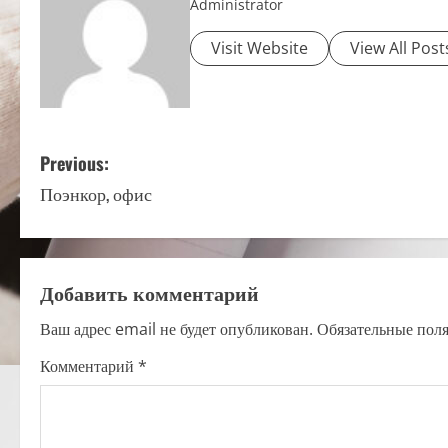
Administrator
Visit Website
View All Post
P
Previous:
Поэнкор, офис
o
s
t
Добавить комментарий
n
Ваш адрес email не будет опубликован.
Обязательные пол
a
Комментарий
*
v