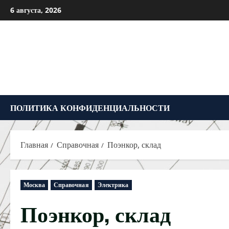
Перейти
6 августа, 2026
к
содержимому
ПОЛИТИКА КОНФИДЕНЦИАЛЬНОСТИ
Главная
Справочная
Поэнкор, склад
Москва
Справочная
Электрика
Поэнкор, склад