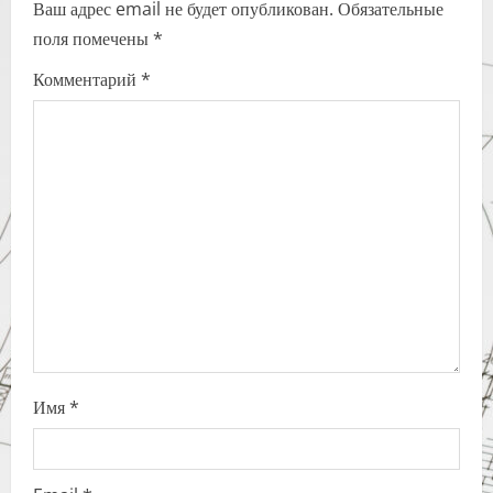
Ваш адрес email не будет опубликован.
Обязательные
v
поля помечены
*
i
Комментарий
*
g
a
t
i
o
n
Имя
*