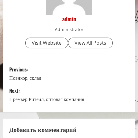
admin
Administrator
Visit Website
View All Posts
P
Previous:
o
Поэнкор, склад
s
Next:
Премьер Ритейл, оптовая компания
t
n
a
Добавить комментарий