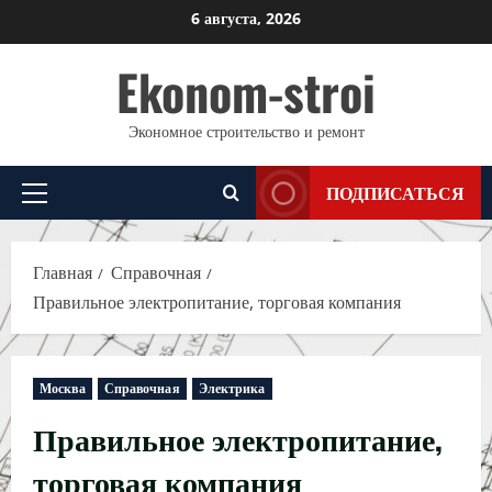
Перейти
6 августа, 2026
к
Ekonom-stroi
содержимому
Экономное строительство и ремонт
ПОДПИСАТЬСЯ
Основное
меню
Главная
Справочная
Правильное электропитание, торговая компания
Москва
Справочная
Электрика
Правильное электропитание,
торговая компания